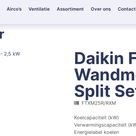
Airco’s
Ventilatie
Assortiment
Over ons
Contact
r
Daikin
Wandmo
Split S
FTXM25R/RXM
Koelcapaciteit (kW)
Verwarmingscapaciteit (k
Energielabel koelen