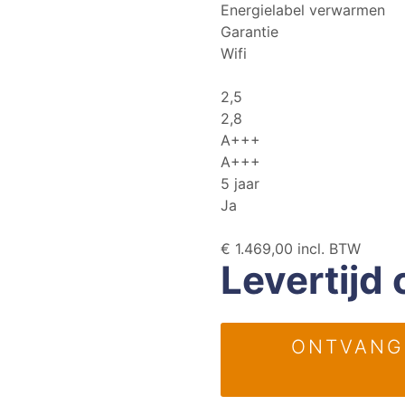
Energielabel verwarmen
Garantie
Wifi
2,5
2,8
A+++
A+++
5 jaar
Ja
€
1.469,00
incl. BTW
Levertijd 
ONTVANG 