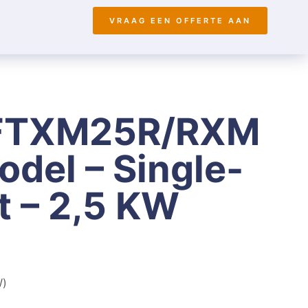
VRAAG EEN OFFERTE AAN
 FTXM25R/RXM
del – Single-
et – 2,5 KW
W)