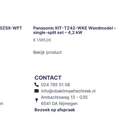
K50ZSX-WFT
Panasonic KIT-TZ42-WKE Wandmodel –
single-split set – 4,2 kW
€
1.595,00
Bekijk product
CONTACT
024 785 51 08
info@obaklimaattechniek.nl
Ambachtsweg 13 - G35
en
6541 DA Nijmegen
Bezoek op afspraak