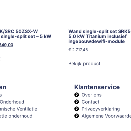
SRK/SRC 50ZSX-W
Wand single-split set SR
ingle-split set – 5 kW
5,0 kW Titanium inclusief
ingebouwdewifi-module
349,00
€
2.717,46
t
Bekijk product
en
Klantenservice
s
Over ons
 Onderhoud
Contact
nische Ventilatie
Privacyverklaring
latie onderhoud
Algemene Voorwaard